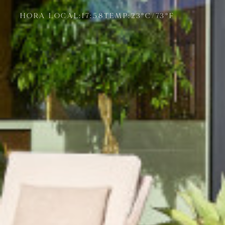
HORA LOCAL:
17:58
TEMP:
23
°C
/
73
°F