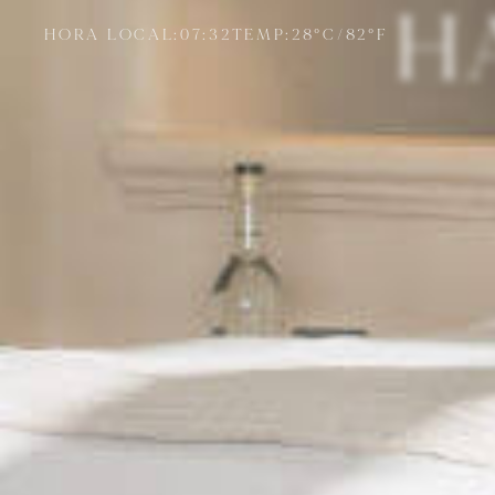
H
HORA LOCAL:
07:32
TEMP:
28
°C
/
82
°F